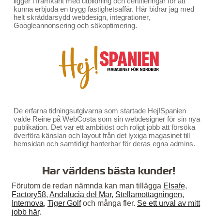
ligger i framkant med utbildning och certifieringar för att
kunna erbjuda en trygg fastighetsaffär. Här bidrar jag med
helt skräddarsydd webdesign, integrationer,
Googleannonsering och sökoptimering.
De erfarna tidningsutgivarna som startade Hej!Spanien
valde Reine på WebCosta som sin webdesigner för sin nya
publikation. Det var ett ambitiöst och roligt jobb att försöka
överföra känslan och layout från det lyxiga magasinet till
hemsidan och samtidigt hanterbar för deras egna admins.
Har världens bästa kunder!
Förutom de redan nämnda kan man tillägga
Elsafe
,
Factory58
,
Andalucia del Mar
,
Stellamottagningen
,
Internova
,
Tiger Golf
och många fler.
Se ett urval av mitt
jobb här
.