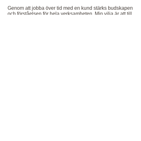
Genom att jobba över tid med en kund stärks budskapen
och förståelsen för hela verksamheten. Min vilja är att till
slut inte bara vara en leverantör av hemsida och
onlinemarketing utan att bli en partner, bollplank,
idéspruta och därmed bidra till att nå de mål du strävar
mot.
Ring mig, alltså Reine Johansson, idag på
+34 622 183
946
om du söker webdesigner Costa del Sol, så tar vi ett
möte och pratar om vad vi kan göra för ditt företag.
Webdesign Costa del Sol,
hemsidor till ledande företag på
Costa del Sol
.
Mail:
info@webcosta.es
Tel: +34 622 183 946