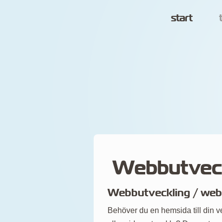
start
Webbutveckl
Webbutveckling / web
Behöver du en hemsida till din v