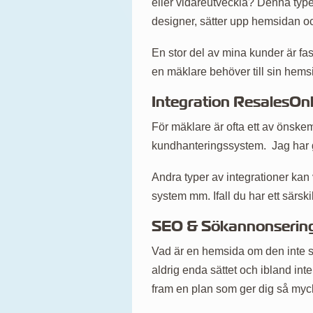
eller vidareutveckla? Denna typen
designer, sätter upp hemsidan o
En stor del av mina kunder är fas
en mäklare behöver till sin hems
Integration ResalesOnli
För mäklare är ofta ett av önske
kundhanteringssystem. Jag har gj
Andra typer av integrationer kan 
system mm. Ifall du har ett särski
SEO & Sökannonserin
Vad är en hemsida om den inte sy
aldrig enda sättet och ibland int
fram en plan som ger dig så myck