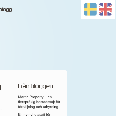
blogg
O
Från bloggen
Martin Property – en
flerspråkig bostadssajt för
försäljning och uthyrning
t
En ny nyhetssajt för