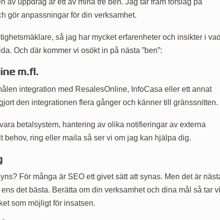
 av uppdrag är ett av mina tre ben. Jag tar fram förslag på
ch gör anpassningar för din verksamhet.
tighetsmäklare, så jag har mycket erfarenheter och insikter i va
ida. Och där kommer vi osökt in på nästa ”ben”:
ne m.fl.
målen integration med ResalesOnline, InfoCasa eller ett annat
ort den integrationen flera gånger och känner till gränssnitten.
vara betalsystem, hantering av olika notifieringar av externa
lt behov, ring eller maila så ser vi om jag kan hjälpa dig.
g
ns? För många är SEO ett givet sätt att synas. Men det är näst
e ens det bästa. Berätta om din verksamhet och dina mål så tar v
et som möjligt för insatsen.