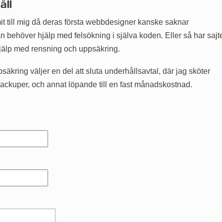
åll
t till mig då deras första webbdesigner kanske saknar
ehöver hjälp med felsökning i själva koden. Eller så har sajt
jälp med rensning och uppsäkring.
kring väljer en del att sluta underhållsavtal, där jag sköter
ackuper, och annat löpande till en fast månadskostnad.