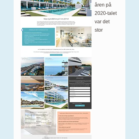
åren på
2020-talet
var det
stor